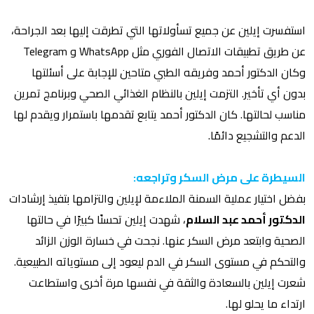
استفسرت إيلين عن جميع تسأولاتها التي تطرقت إليها بعد الجراحة،
عن طريق تطبيقات الاتصال الفوري مثل WhatsApp و Telegram
وكان الدكتور أحمد وفريقه الطبي متاحين للإجابة على أسئلتها
بدون أي تأخير. التزمت إيلين بالنظام الغذائي الصحي وبرنامج تمرين
مناسب لحالتها. كان الدكتور أحمد يتابع تقدمها باستمرار ويقدم لها
الدعم والتشجيع دائمًا.
السيطرة على مرض السكر وتراجعه:
بفضل اختيار عملية السمنة الملاءمة لإيلين والتزامها بتفيذ إرشادات
الدكتور أحمد عبد السلام
، شهدت إيلين تحسنًا كبيرًا في حالتها
الصحية وابتعد مرض السكر عنها. نجحت في خسارة الوزن الزائد
والتحكم في مستوى السكر في الدم ليعود إلى مستوياته الطبيعية.
شعرت إيلين بالسعادة والثقة في نفسها مرة أخرى واستطاعت
ارتداء ما يحلو لها.