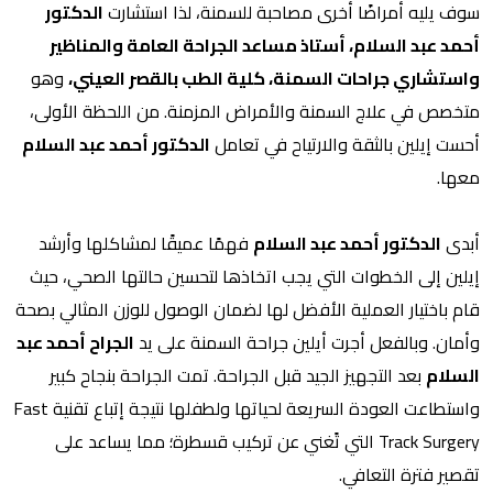
سوف يليه أمراضًا أخرى مصاحبة للسمنة، لذا استشارت
الدكتور
أحمد عبد السلام، أستاذ مساعد الجراحة العامة والمناظير
واستشاري جراحات السمنة، كلية الطب بالقصر العيني،
وهو
متخصص في علاج السمنة والأمراض المزمنة. من اللحظة الأولى،
أحست إيلين بالثقة والارتياح في تعامل
الدكتور أحمد عبد السلام
معها.
أبدى
الدكتور أحمد عبد السلام
فهمًا عميقًا لمشاكلها وأرشد
إيلين إلى الخطوات التي يجب اتخاذها لتحسين حالتها الصحي، حيث
قام باختيار العملية الأفضل لها لضمان الوصول للوزن المثالي بصحة
وأمان. وبالفعل أجرت أيلين جراحة السمنة على يد
الجراح أحمد عبد
السلام
بعد التجهيز الجيد قبل الجراحة. تمت الجراحة بنجاح كبير
واستطاعت العودة السريعة لحياتها ولطفلها نتيجة إتباع تقنية Fast
Track Surgery التي تًغني عن تركيب قسطرة؛ مما يساعد على
تقصير فترة التعافي.